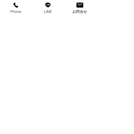
Phone
LINE
お問合せ
コメント
コメントを追加…
なぜヨガを学ぶならハワ
神様が棲む島、