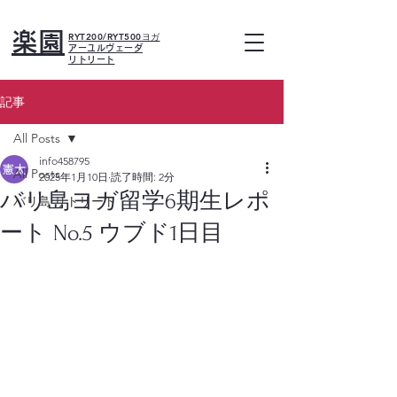
楽園
RYT200/RYT500ヨガ
アーユルヴェーダ
リトリート
記事
All Posts
info458795
All Posts
2025年1月10日
読了時間: 2分
バリ島ヨガ留学6期生レポ
バリ島 リトリート
ート No.5 ウブド1日目