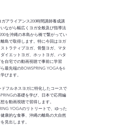
米ヨガアライアンス200時間講師養成講
沿いながら幅広くヨガ全般及び指導法
T200を沖縄の本島から橋で繋がってい
る離島で取得します。特に今回はヨガ
リストラティブヨガ、骨盤ヨガ、マタ
、ダイエットヨガ、ホットヨガ、ハタ
ガを自宅での動画視聴で事前に学習
最先端のBOWSPRING YOGAを6
に学びます。
マインドフルネスヨガに特化したコースで
SPRINGの基礎を学び、日本で応用編
瞑想を動画視聴で習得します。
RING YOGAのリトリートで、ゆった
、健康的な食事、沖縄の離島の大自然
分を見出します。