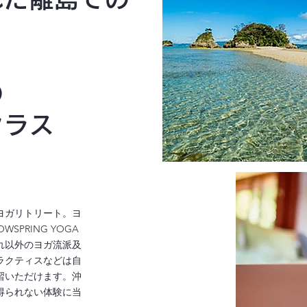
の
クラス
ヨガリトリート。ヨ
PRING YOGA
れ以外のヨガ流派及
ラクティスなどは自
習いただけます。沖
得られない体験に当