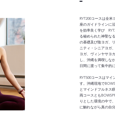
RYT200コースは全
座のガイドラインに
を効率良く学び RY
る秘められた神聖な
の基礎及び陰ヨガ、
ニティ・シニアヨガ
ヨガ、ヴィンヤサヨ
し、沖縄を満喫しながら
日間に渡って集中的
RYT500コースは
す。沖縄現地でBOW
とマインドフルネス
両コースともBOWSP
りとした環境の中で
に触れながら真の自