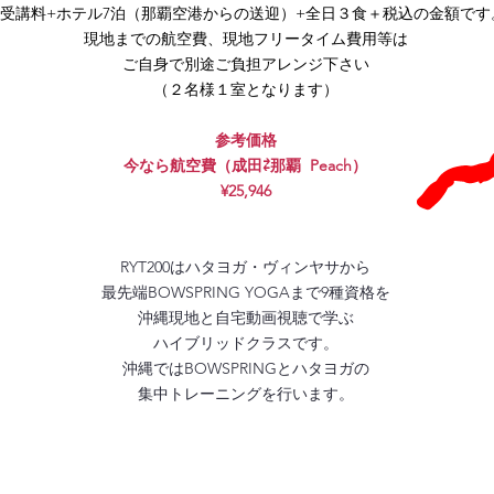
受講料+ホテル7泊（那覇空港からの送迎）+全日３食＋税込の金額です
現地までの航空費、現地フリータイム費用等は
ご自身で別途ご負担
アレンジ下さい
（２名様１室となります）
参考価格
今なら航空費（成田⇄那覇
Peach）
¥25,946
RYT200はハタヨガ・ヴィンヤサから
最先端BOWSPRING YOGA​まで
9種資格を
沖縄現地と自宅動画視聴で学ぶ
ハイブリッドクラスです。
​沖縄ではBOWSPRINGとハタヨガの
集中トレーニングを行います。