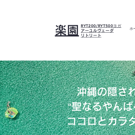
RYT200/RYT500ヨガ
楽園
ホ
アーユルヴェーダ
リトリート
沖縄の隠さ
“聖なるやんば
ココロとカラ