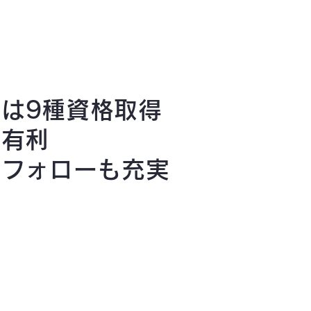
00は9種資格取得
も有利
のフォローも充実