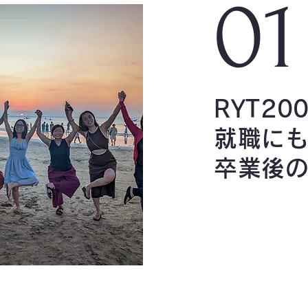
01
RYT2
就職に
卒業後